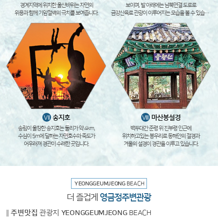
경계지역에 위치한 울산바위는 자연의
보이며, 발 아래에는 남북연결 도로로
위용과 함께 기암절벽의 극치를 보여줍니다.
금강산육로 관광이 이루어지는 모습을 볼 수 있습니다.
송지호
마산봉설경
VII
VIII
송림이 울창한 송지호는 둘리가 약 4km,
백두대간 준령 위 진부령 인근에
수심이 5m에 달하는 자연호수와 죽도가
위치하고있는 봉우리로 동해안의 절경과
어우러져 경관이 수려한 곳입니다.
겨울의 설경이 경관을 이루고 있습니다.
YEONGGEUMJEONG
BEACH
더 즐겁게
영금정주변관광
주변맛집
관광지
YEONGGEUMJEONG
BEACH