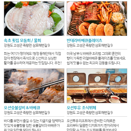
속초 횟집 모둠회 / 물회
반데라바베큐플레이츠
강원도 고성군 죽왕면 삼포해변길 9
강원도 고성군 죽왕면 삼포해변길 9
회는 여기가 짱이에요 !
청정 동해안에서 직접
미국 남부식 바베큐 조리법 그대로! 훈연의
잡아 현장에서 즉석으로 신선하고 싱싱한
향이 가득한 리얼바베큐 플레이츠를 맛보세요.
활어를 공수하여 제공하는 맛집입니다. 추천 !
쉽게 맛볼수 없는 최고의 감동을 드립니다.
오션숯불갈비 & 바베큐
오션투유 조식뷔페
강원도 고성군 죽왕면 삼포해변길 9
강원도 고성군 죽왕면 삼포해변길 9
바다를 보면서 즐길 수 있는 지글지글 담백하고
오션투유리조트에서 준비한 다채로운
맛있게 숯불향을 입힌 숯불갈비와 바베큐가
요리부터 달콤한 디저트까지 한자리에서
최고의 입맛을 찾아드립니다.
만끽할 수 있는 조식 뷔페를 즐겨보세요.