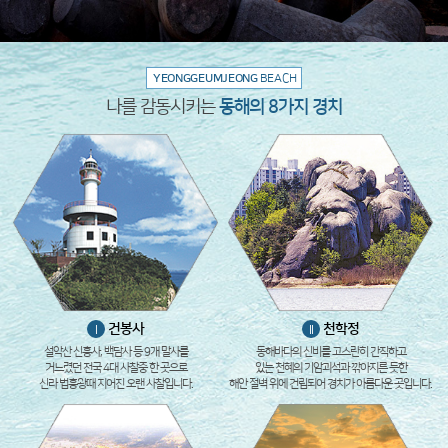
YEONGGEUMJEONG
BEACH
나를 감동시키는
동해의 8가지 경치
건봉사
천학정
I
II
설악산 신흥사, 백담사 등 9개 말사를
동해바다의 신비를 고스란히 간직하고
거느렸던 전국 4대 사찰중 한 곳으로
있는 천혜의 기암괴석과 깎아지른 듯한
신라 법흥왕때 지어진 오랜 사찰입니다.
해안 절벽 위에 건립되어 경치가 아름다운 곳입니다.