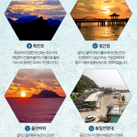
화진포
청간정
III
IV
죽정리에 연접한 화진포는 호숫가에
설악산 골짜기에서 흘러내리는청간천과
해당화가 만발해 붙여진 이름으로 둘레
만경창파가 넘실거리는 기암절벽위에
16km의 동해안 최대의 자연호수이다.
팔각 지붕의 중층누정으로 세워져 있습니다.
울산바위
통일전망대
V
VI
설악산 끝자락의 속초와 고성의
금강산의 구선봉과 해금강이 지척에