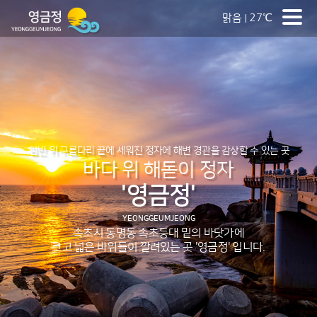
맑음
27℃
암반 위 구름다리 끝에 세워진 정자에 해변 경관을 감상할 수 있는 곳
바다 위 해돋이 정자
'영금정'
YEONGGEUMJEONG
속초시 동명동 속초등대 밑의 바닷가에
크고 넓은 바위들이 깔려있는 곳 '영금정' 입니다.