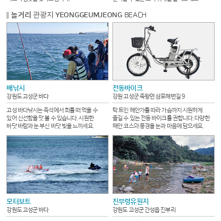
놀거리
관광지
YEONGGEUMJEONG
BEACH
배낚시
전동바이크
강원도 고성군 바다
강원 고성군 죽왕면 삼포해변길 9
고성 바다낚시는 즉석에서 회를 떠 먹을 수
탁 트인 해안가를 따라 가슴까지 시원하게
있어 신선함을 맛 볼 수 있습니다. 시원한
즐길 수 있는 전동 바이크를 권합니다. 다양한
바닷 바람과 눈 부신 바닷 빛을 느끼세요.
해안 코스와 풍경을 눈과 마음에 담으세요.
모터보트
진부령유원지
강원도 고성군 바다
강원도 고성군 간성읍 진부리